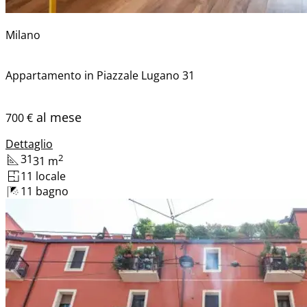
Milano
Appartamento in Piazzale Lugano 31
al mese
700 €
Dettaglio
31
2
31
m
1
1
locale
1
1
bagno