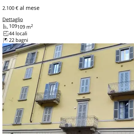
al mese
2.100 €
Dettaglio
109
2
109
m
4
4
locali
2
2
bagni