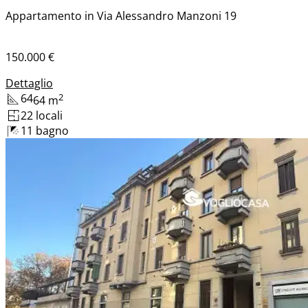
Appartamento in Via Alessandro Manzoni 19
150.000 €
Dettaglio
64
2
64
m
2
2
locali
1
1
bagno