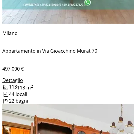
Milano
Appartamento in Via Gioacchino Murat 70
497.000 €
Dettaglio
113
2
113
m
4
4
locali
2
2
bagni